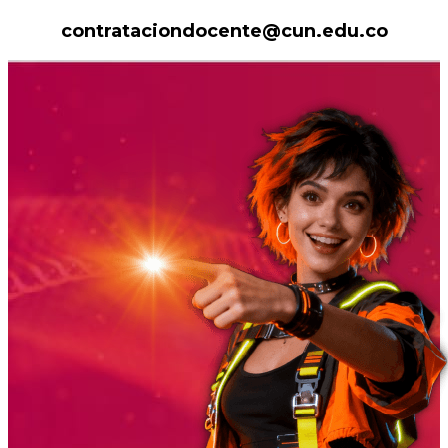
contrataciondocente@cun.edu.co