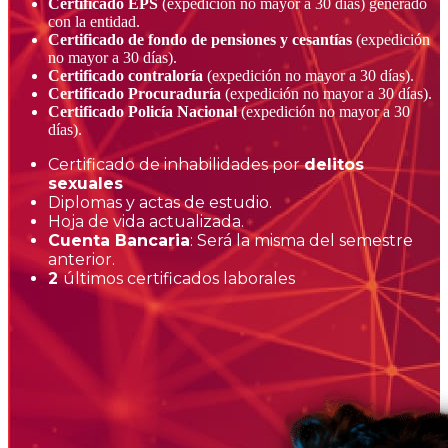
Certificado EPS
(expedición no mayor a 30 días) generado
con la entidad.
Certificado de fondo de pensiones y cesantías
(expedición
no mayor a 30 días).
Certificado contraloría
(expedición no mayor a 30 días).
Certificado Procuraduría
(expedición no mayor a 30 días).
Certificado Policía Nacional
(expedición no mayor a 30
días).
Certificado de inhabilidades por
delitos
sexuales
Diplomas y actas de estudio.
Hoja de vida actualizada.
Cuenta Bancaria
: Será la misma del semestre
anterior.
2
últimos certificados laborales