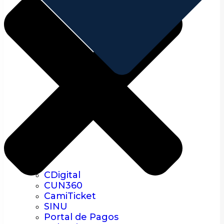
CDigital
CUN360
CamiTicket
SINU
Portal de Pagos