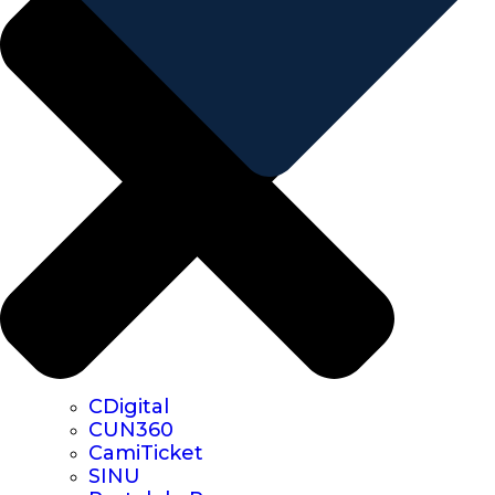
CDigital
CUN360
CamiTicket
SINU