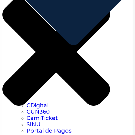
CDigital
CUN360
CamiTicket
SINU
Portal de Pagos