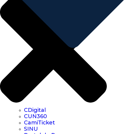
CDigital
CUN360
CamiTicket
SINU