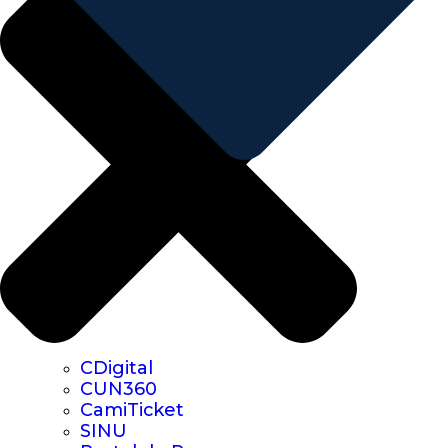
CDigital
CUN360
CamiTicket
SINU