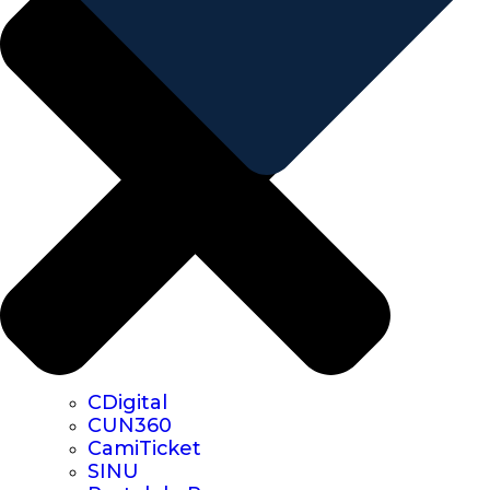
CDigital
CUN360
CamiTicket
SINU