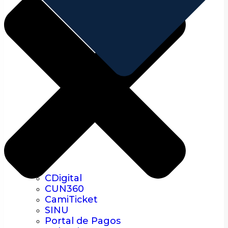
CDigital
CUN360
CamiTicket
SINU
Portal de Pagos