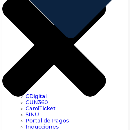
CDigital
CUN360
CamiTicket
SINU
Portal de Pagos
Inducciones