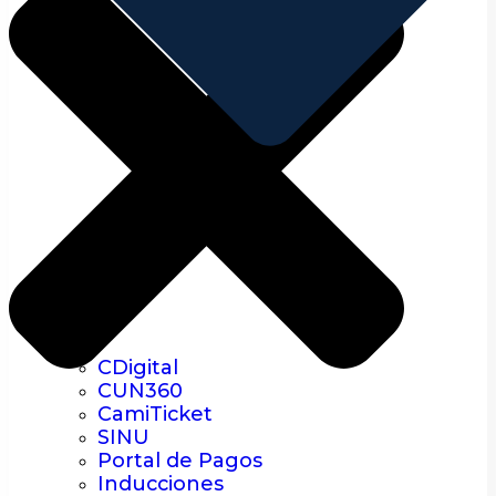
CDigital
CUN360
CamiTicket
SINU
Portal de Pagos
Inducciones