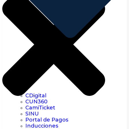
CDigital
CUN360
CamiTicket
SINU
Portal de Pagos
Inducciones