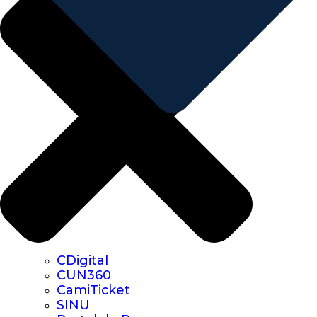
CDigital
CUN360
CamiTicket
SINU