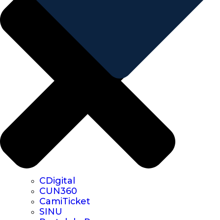
CDigital
CUN360
CamiTicket
SINU