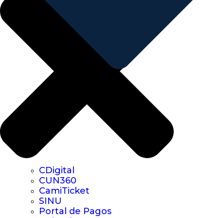
CDigital
CUN360
CamiTicket
SINU
Portal de Pagos