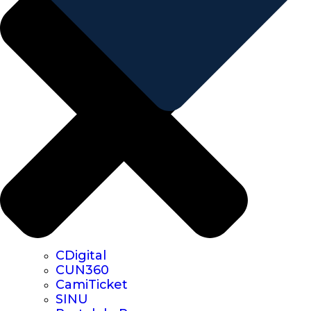
CDigital
CUN360
CamiTicket
SINU