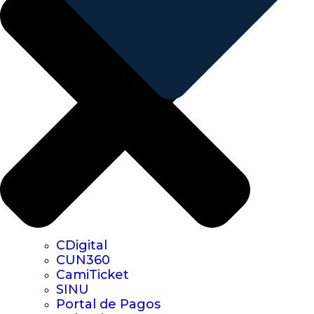
CDigital
CUN360
CamiTicket
SINU
Portal de Pagos