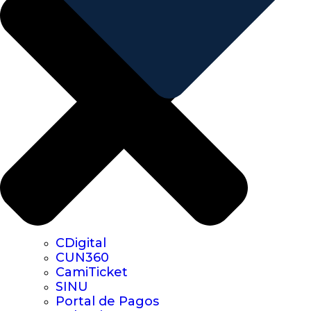
CDigital
CUN360
CamiTicket
SINU
Portal de Pagos