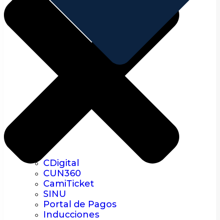
CDigital
CUN360
CamiTicket
SINU
Portal de Pagos
Inducciones