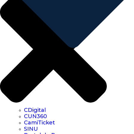
CDigital
CUN360
CamiTicket
SINU